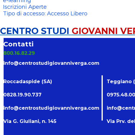
e-learning
Iscrizioni Aperte
Tipo di accesso: Accesso Libero
CENTRO STUDI
GIOVANNI V
Contatti
800.16.82.29
info@centrostudigiovanniverga.com
Roccadaspide (SA)
Teggiano 
0828.19.90.737
0975.48.00
info@centrostudigiovanniverga.com
info@cent
Via G. Giuliani, n. 145
Via Prv. de