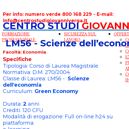
Per info: numero verde 800 168 229 - E-mail:
info@centrostudigiovanniverga.it
CENTRO STUDI
GIOVANN
FORMAZIONE
SICUREZZA SUL
OFFERT
PROFESSIONALE
LAVORO
C
LM56 - Scienze dell’econ
D
C
Facoltà: Economia
E
Specifiche
P
Tipologia: Corso di Laurea Magistrale
A
Normativa: D.M. 270/2004
C
Classe di Laurea: LM56 -
Scienze
I
dell'economia
Curriculum:
Green Economy
Durata:
2
anni
Crediti: 120 CFU
Modalità di erogazione: Full on-line h24 su
piattaforma